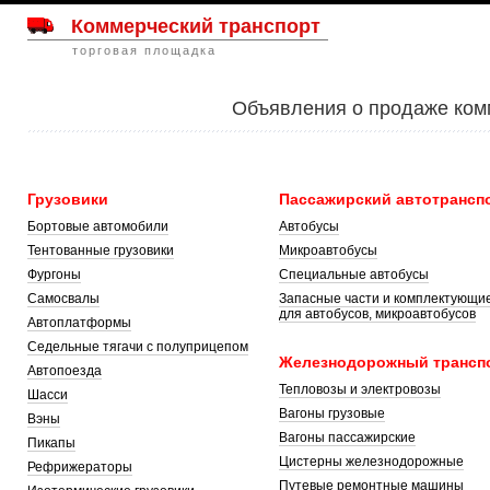
Коммерческий транспорт
торговая площадка
Объявления о продаже ком
Грузовики
Пассажирский автотрансп
Бортовые автомобили
Автобусы
Тентованные грузовики
Микроавтобусы
Фургоны
Специальные автобусы
Самосвалы
Запасные части и комплектующи
для автобусов, микроавтобусов
Автоплатформы
Седельные тягачи с полуприцепом
Железнодорожный трансп
Автопоезда
Тепловозы и электровозы
Шасси
Вагоны грузовые
Вэны
Вагоны пассажирские
Пикапы
Цистерны железнодорожные
Рефрижераторы
Путевые ремонтные машины