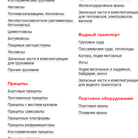
Изотермические грузовики
Железнодорожные краны
Автовозы
Запасные части и комплектующи
Топливозаправщики, бензовозы
для тепловозов, электровозов,
Автобетоносмесители (автомиксеры,
вагонов
бетоновозы)
Цементовозы
Водный транспорт
Битумовозы
Грузовые суда
Пищевые автоцистерны
Пассажирские суда, теплоходы
Лесовозы
Катера, лодки моторные
Запасные части и комплектующие
Яхты
для грузовиков
Лодки весельные и надувные,
Прочие грузовики
байдарки, каноэ
Запасные части и комплектующи
Прицепы
для водного транспорта
Бортовые прицепы
Тентованные прицепы
Портовое оборудование
Прицепы с жестким кузовом
Портовые краны
Прицепы самосвалы
Плавучие краны
Прицепные платформы
Прицепы-рефрижераторы
Изотермические прицепы